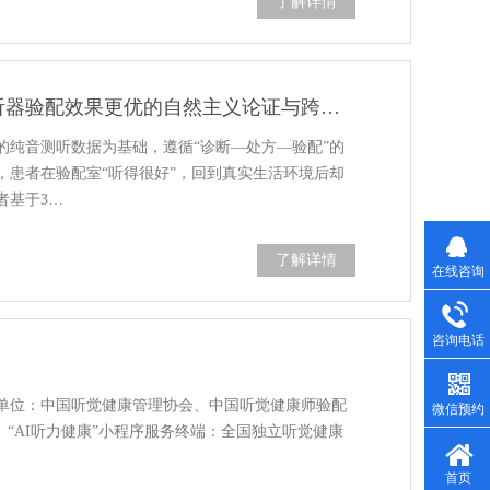
了解详情
从验配室到生活场：居家助听器验配效果更优的自然主义论证与跨学科研究
的纯音测听数据为基础，遵循“诊断—处方—验配”的
，患者在验配室“听得很好”，回到真实生活环境后却
者基于3…
了解详情
在线咨询
咨询电话
单位：中国听觉健康管理协会、中国听觉健康师验配
微信预约
、“AI听力健康”小程序服务终端：全国独立听觉健康
首页