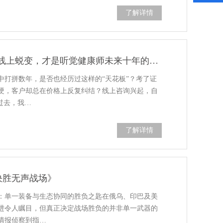
了解详情
告别“3天拿证”！这场60天的线上蜕变，才是听觉健康师未来十年的“入场券”
中打拼数年，是否也经历过这样的“天花板”？考了证
硬，客户却总在价格上反复纠结？线上咨询兴起，自
过去，我…
了解详情
决胜无声战场》
：单一装备与生态协同的胜负之匙在俄乌、印巴及美
进令人瞩目，但真正决定战场胜负的并非单一武器的
情报侦察到指…