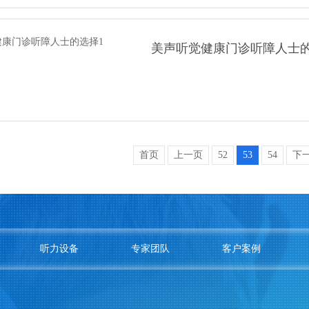
美声听觉健康门诊听障人士的
首页
上一页
52
53
54
下
听力设备
专家团队
客户案例