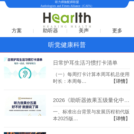
听力师验配师联盟
Audiologists and Fitters Alliance（CAFA）
方案
助听器
美声
更多
听觉健康科普
日常护耳生活习惯打卡清单
（一）每周打卡计算本周耳机总使用
时长：本周每…
【详情】
2026《助听器效果五级量化中国标准（普惠版+专业版）》完整详细介绍
一、标准出台背景与发展历程初代版
本2025版…
【详情】