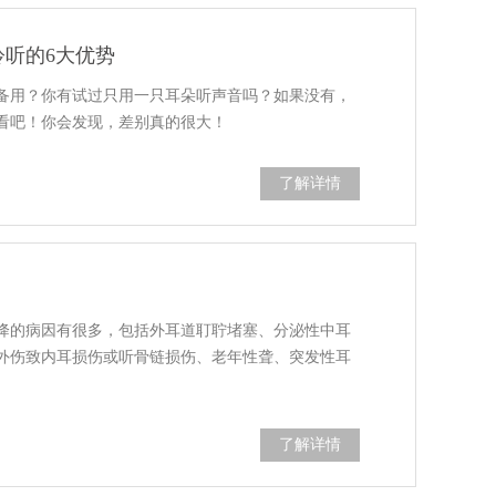
听的6大优势
备用？你有试过只用一只耳朵听声音吗？如果没有，
看吧！你会发现，差别真的很大！
了解详情
降的病因有很多，包括外耳道耵聍堵塞、分泌性中耳
外伤致内耳损伤或听骨链损伤、老年性聋、突发性耳
了解详情