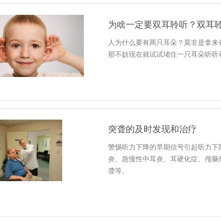
为啥一定要双耳聆听？双耳聆
人为什么要有两只耳朵？莫非是拿来
那不妨现在就试试堵住一只耳朵听听
突聋的及时发现和治疗
警惕听力下降的早期信号引起听力下
炎、急慢性中耳炎、耳硬化症、颅脑
聋等。