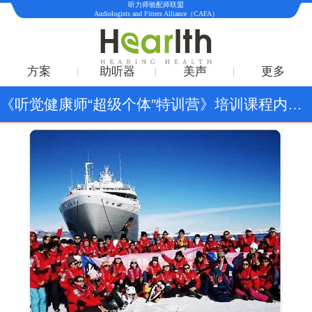
听力师验配师联盟
Audiologists and Fitters Alliance（CAFA）
方案
助听器
美声
更多
《听觉健康师“超级个体”特训营》培训课程内测调研邀请函——从“术”上升到“道”，再落地到“器”从单一验配到全域变现的7大核心能力