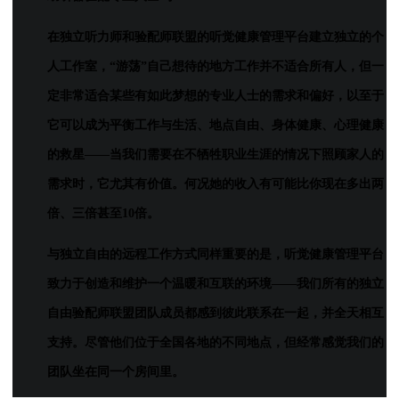
在独立听力师和验配师联盟的听觉健康管理平台建立独立的个
人工作室，“游荡”自己想待的地方工作并不适合所有人，但一
定非常适合某些有如此梦想的专业人士的需求和偏好，以至于
它可以
成为平衡
工作与生活、地点自由、身体健康、心理健康
的救星——当我们需要在不牺牲职业生涯的情况下照顾家人的
需求时，它尤其有价值。何况她的收入有可能比你现在多出两
倍、三倍甚至10倍。
与独立自由的远程工作方式同样重要的是，听觉健康管理平台
致力于创造和维护一个温暖和互联的环境——我们所有的独立
自由验配师联盟团队成员都感到彼此联系在一起，并全天相互
支持。尽管他们位于全国各地的不同地点，但经常感觉我们的
团队坐在同一个房间里。