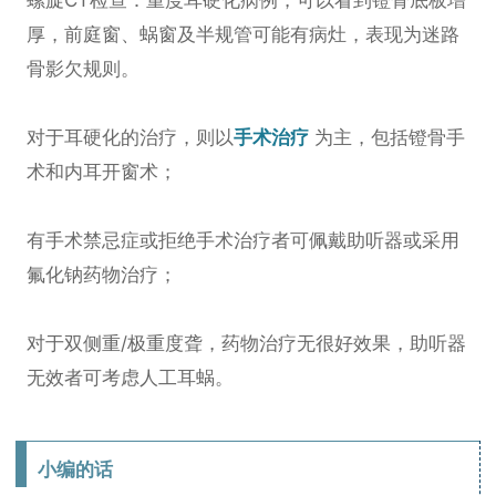
螺旋CT检查：重度耳硬化病例，可以看到镫骨底板增
厚，前庭窗、蜗窗及半规管可能有病灶，表现为迷路
骨影欠规则。
对于耳硬化的治疗，则
以
手术治疗
为主，包括镫骨手
术和内耳开窗术；
有手术禁忌症或拒绝手术治疗者可佩戴助听器或采用
氟化钠药物治疗；
对于双侧重/极重度聋，药物治疗无很好效果，助听器
无效者可考虑人工耳蜗。
小编的话