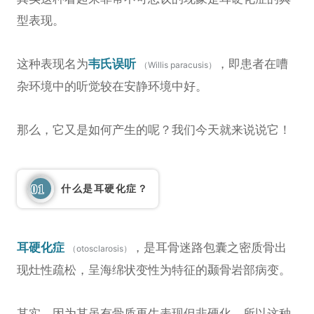
型表现。
这种表现名为
韦氏误听
，即患者在嘈
（Willis paracusis）
杂环境中的听觉较在安静环境中好。
那么，它又是如何产生的呢？我们今天就来说说它！
01
什么是耳硬化症？
耳硬化症
，是耳骨迷路包囊之密质骨出
（otosclarosis）
现灶性疏松，呈海绵状变性为特征的颞骨岩部病变。
其实，因为其虽有骨质再生表现但非硬化，所以这种