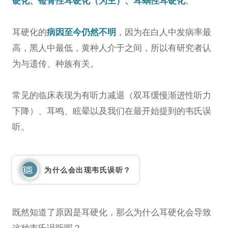
硬化、镫骨性耳硬化（为主）、耳蜗性耳硬化
。
耳硬化的
病因至今仍然不明
，因为在白人中发病率最
高，黑人中最低，黄种人介于之间，所以有研究者认
为与遗传、种族有关。
常见的临床表现为有
听力减退（双耳缓慢渐进性听力
下降）、
耳鸣、
眩晕
以及我们在最开始提到的韦氏误
听。
02
为什么会出现韦氏误听？
既然知道了原因是耳硬化，那么为什么耳硬化会导致