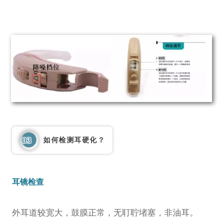
03
如何检测耳硬化？
耳镜检查
外耳道较宽大，鼓膜正常，无耵聍堵塞，非油耳。