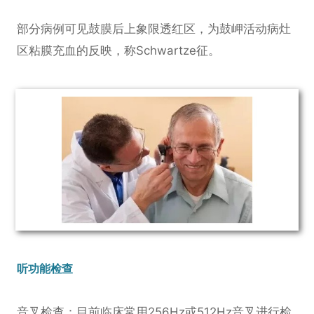
部分病例可见鼓膜后上象限透红区，为鼓岬活动病灶
区粘膜充血的反映，称Schwartze征。
听功能检查
音叉检查：目前临床常用256Hz或512Hz音叉进行检