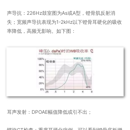
声导抗：226Hz鼓室图为As或A型，镫骨肌反射消
失；宽频声导抗表现为1-2kHz以下镫骨耳硬化的吸收
率降低，高频无影响。如下图：
耳声发射：DPOAE幅值降低或引不出；