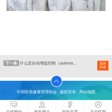
下一条
什么是自动增益控制（automatic gain control, AGC）？
返回
列表
中国听觉健康管理协会
版权所有
网站地图
在线预约
服务网点
助听装置
关于联盟