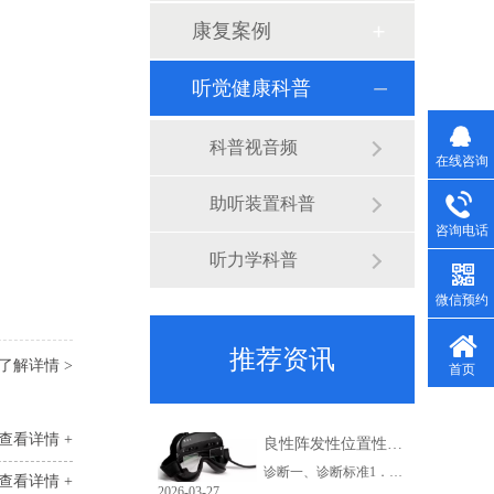
康复案例
听觉健康科普
科普视音频
在线咨询
助听装置科普
咨询电话
听力学科普
微信预约
推荐资讯
了解详情 >
首页
查看详情 +
良性阵发性位置性眩晕诊断治疗指南（2017 中国）之二_副本_副本_副本_副本_副本_副本_副本
诊断一、诊断标准1．相对于重力方向改变头位后出现反复发作的、短暂的眩晕或头晕(通常持续不超过1min)。2．位置试验中出现眩晕及特征性位置性眼震。3．排除其他疾病，如前庭性偏头痛、前庭阵发症、中枢性位置性眩晕、梅尼埃病、前庭神经炎、迷路炎、上半规管裂综合征、后循环缺血、体位性低血压、心理精神源性眩晕等。
查看详情 +
2026-03-27