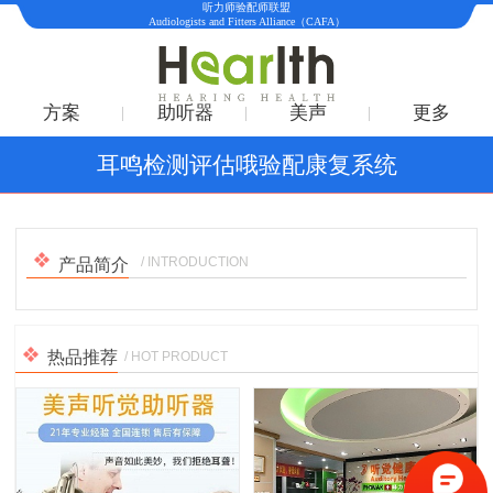
听力师验配师联盟
Audiologists and Fitters Alliance（CAFA）
方案
助听器
美声
更多
耳鸣检测评估哦验配康复系统
1
/
1
/ INTRODUCTION
产品简介
热品推荐
/ HOT PRODUCT