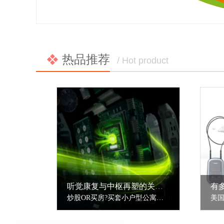
热品推荐
/ Hot product
听觉康复与中枢再塑的关系？
有
炒股OR买房?买套小户型公寓坐等升值(图)2016-01-0717:58新浪房产-->听觉康复与中枢再塑的关系？最近的研究发现成人的大脑具有巨大的潜能和兴奋性。影像研究证实感觉缺失后中枢有相当大的可塑性。也就是说大脑是动态的可对外周感觉器官功能缺失进行调节。猴的音频定位图（听觉周围和中枢神经系统内部结构按声音频率的......