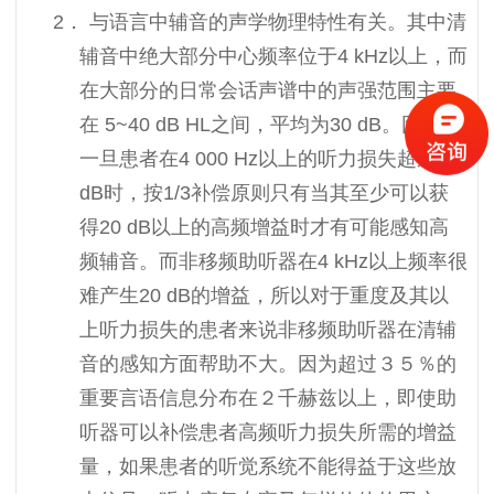
2．
与语言中辅音的声学物理特性有关。其中清
辅音中绝大部分中心频率位于
4
kHz
以上，而
在大部分的日常会话声谱中的声强范围主要
在
5~40
dB HL
之间，平均为
30
dB
。因此，
一旦患者在
4 000 Hz以上的听力损失超过60
dB
时，按
1/3补偿原则只有当其至少可以获
得20
dB
以上的高频增益时才有可能感知高
频辅音。而非移频助听器在
4
kHz以上频率很
难产生20 dB的增益，所以对于重度及其以
上听力损失的患者来说非移频助听器在清辅
音的感知方面帮助不大。因为超过３５％的
重要言语信息分布在２千赫兹以上，即使助
听器可以补偿患者高频听力损失所需的增益
量，如果患者的听觉系统不能得益于这些放