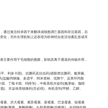
，通过激活转录因子来翻译成细胞凋亡基因和存活基因，后
变化，另外生理机制上还表现为听神经自发活动紊乱形成耳
者主要作用于毛细胞的胞膜，影响其离子通道的传输作用，
马西平、利多卡因)、抗菌药及抗虫药(磺胺类抗菌药、氨苯砜、
郁药(盐酸丙咪嗪、多虑平、阿米替林、优降宁、反苯环丙胺
多卡因、丁呱卡因、吗啡等)，中枢系统兴奋剂(氨苯硷、咖啡
脂)、非甾体类镇痛药(芬必得)、有机溶剂(甲醇、乙醇、
那霉素、庆大霉素、紫苏霉素、新霉素、巴龙霉素、链霉素
喹啉(氯喹、氯酚喹啉)、8-羟基喹啉(伯氨喹)、金鸡纳生物