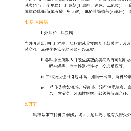
碱类(奎宁、奎尼西)、利尿剂(利尿酸、速尿、二氮嗪)、非
体抗炎镇痛药(氟灭酸、甲灭酸)、麻醉性镇痛药(丙氧吩)
4. 身体疾病
i. 外耳和中耳疾病
当外耳道出现耵聍栓塞、胆脂瘤或异物触及了鼓膜时，常常
膜穿孔、耳硬化等病变均可能引起耳鸣。
ii. 各种原因所致内耳发生病变的疾病均有可能
听神经瘤、老年性退行性变、变态反应等。
iii. 中枢病变也可引起耳鸣，如脑干出血、听
iv. 一些传染病如流感、猩红热、流行性腮腺
风、风湿病、牙源性疾病、颞颌关节综合征、
5.其它
精神紧张或精神受创伤后均可引起耳鸣，也有头部受