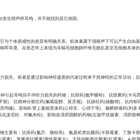
偶尔发生哨声样耳鸣，并不能找到其它病因。
它与个体易感性的差异有明确关系。机体暴露于强噪声下可以产生自由基
移即耳聋。在形态学上表现为耳蜗毛细胞静纤维毛散乱甚至毛细胞本身的
力损失。前者是通过影响神经递质的代谢过程来干扰神经的正常活动；后
十余种引起耳鸣但不伴听力损失的药物：抗癌药(氨甲蝶呤)、抗惊厥药(卡
甲胺)、抗精神分裂症药(氟呱啶醇、莫灵顿)、抗躁狂药(碳酸锂)、抗抑
异丙嗪)、影响B-肾上素能受体药(心得安、心得宁等)、麻醉静痛药(利
氢化泼尼松、对氟米松)、影响血清胆固醇的药物(左旋甲状腺素、消胆胺树
物主要有：抗癌药(氮芥、顺铂等)、氨基甙类抗菌药(卡那霉素、丁胺卡
霉素)、复烯类抗菌素(两性霉素Ｂ)、大环内酯类抗菌素(红霉素)、4-羟基