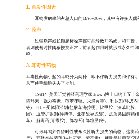
1. 自发性因素
耳鸣发病率约占总人口的15%~20%，其中有许多人
2. 噪声
过强噪声或长期超标噪声都可能导致耳鸣或／和耳聋，
者则使暂时性阈移恢复正常，前者起作用时就形成永久性阈
鸣。
3. 耳毒性药物
耳毒性药物引起的耳鸣分为两种，即不伴听力损失和伴有听
从而使毛细胞失去了功能。
1981年美国听觉神经药理学家Brown博士归纳了五
四环素、强力霉素、噻苯咪唑、灭滴灵等)、利尿剂(环戊丙
等)、H1－受体阻滞剂(盐酸苯海拉明、比甲胺、溴苯吡胺、
因)、血管扩张剂(异搏停、亚硝酸异戊醇)、皮质类固醇药(
苯)、解毒药(青霉胺)、降糖药( 降糖灵)等。
可致耳鸣并伴暂时性或永久性听力损失的药物，这类药
等)、环肽类抗菌药(结核霉素、紫霉素)、糖肽类抗菌药(万古