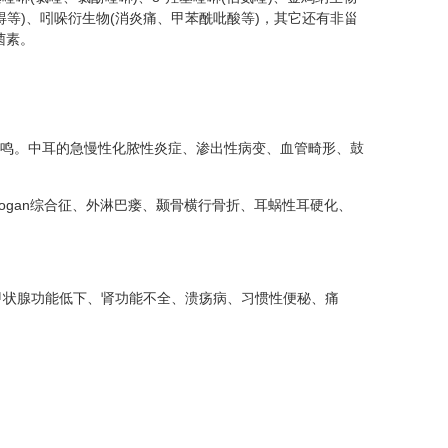
得等)、吲哚衍生物(消炎痛、甲苯酰吡酸等)，其它还有非甾
菌素。
鸣。中耳的急慢性化脓性炎症、渗出性病变、血管畸形、鼓
Cogan综合征、外淋巴瘘、颞骨横行骨折、耳蜗性耳硬化、
，甲状腺功能低下、肾功能不全、溃疡病、习惯性便秘、痛