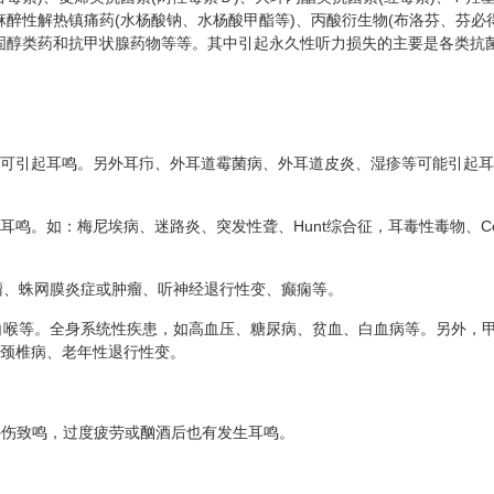
麻醉性解热镇痛药(水杨酸钠、水杨酸甲酯等)、丙酸衍生物(布洛芬、芬必
、固醇类药和抗甲状腺药物等等。其中引起永久性听力损失的主要是各类抗
可引起耳鸣。另外耳疖、外耳道霉菌病、外耳道皮炎、湿疹等可能引起耳
引起耳鸣。如：梅尼埃病、迷路炎、突发性聋、Hunt综合征，耳毒性毒物、
神经瘤、蛛网膜炎症或肿瘤、听神经退行性变、癫痫等。
炎、白喉等。全身系统性疾患，如高血压、糖尿病、贫血、白血病等。另外
颈椎病、老年性退行性变。
外伤致鸣，过度疲劳或酗酒后也有发生耳鸣。