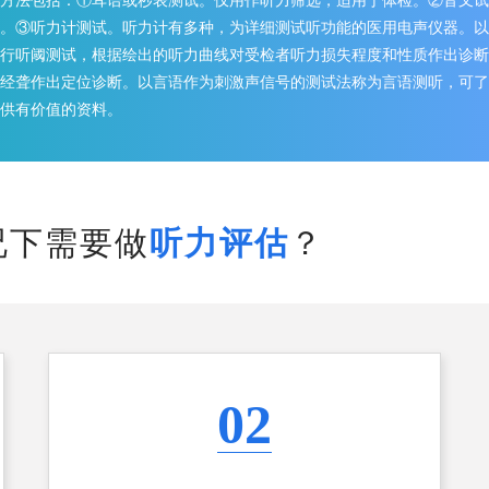
方法包括：①耳语或秒表测试。仅用作听力筛选，适用于体检。②音叉试
。③听力计测试。听力计有多种，为详细测试听功能的医用电声仪器。以
行听阈测试，根据绘出的听力曲线对受检者听力损失程度和性质作出诊断
经聋作出定位诊断。以言语作为刺激声信号的测试法称为言语测听，可了
供有价值的资料。
况下需要做
听力评估
？
02