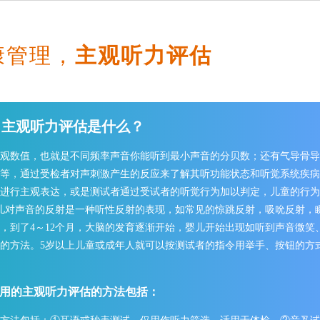
康管理，
主观听力评估
 主观听力评估是什么？
观数值，也就是不同频率声音你能听到最小声音的分贝数；还有气导骨导
等，通过受检者对声刺激产生的反应来了解其听功能状态和听觉系统疾病
进行主观表达，或是测试者通过受试者的听觉行为加以判定，儿童的行为
儿对声音的反射是一种听性反射的表现，如常见的惊跳反射，吸吮反射，
，到了4～12个月，大脑的发育逐渐开始，婴儿开始出现如听到声音微笑
听的方法。5岁以上儿童或成年人就可以按测试者的指令用举手、按钮的方
用的主观听力评估的方法包括：