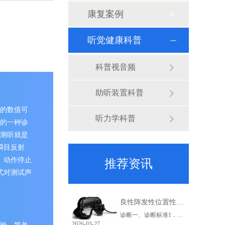
康复案例
听觉健康科普
科普视音频
助听装置科普
的数值可
听力学科普
的一种诊
测听就是
瞬目反射
、动作停止
推荐资讯
式对测试声
良性阵发性位置性眩晕诊断治疗指南（2017 中国）之二_副本_副本_副本_副本_副本_副本_副本
诊断一、诊断标准1．相对于重力方向改变头位后出现反复发作的、短暂的眩晕或头晕(通常持续不超过1min)。2．位置试验中出现眩晕及特征性位置性眼震。3．排除其他疾病，如前庭性偏头痛、前庭阵发症、中枢性位置性眩晕、梅尼埃病、前庭神经炎、迷路炎、上半规管裂综合征、后循环缺血、体位性低血压、心理精神源性眩晕等。
2026-03-27