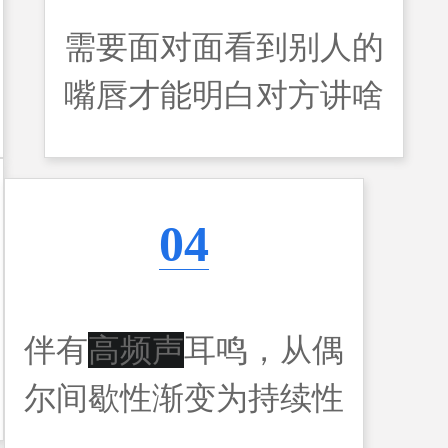
需要面对面看到别人的
嘴唇才能明白对方讲啥
04
伴有
高频声
耳鸣，从偶
尔间歇性渐变为持续性